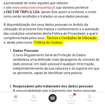
a privacidade de todos aqueles que utilizem
o site
www.petiscosecompanhia.pt
cujo domínio pertence
à
FACTOR TRIPLO, LDA.
dando-lhes assim a conhecer o modo
como serão recolhidos e tratados os seus dados pessoais.
A disponibilização dos seus dados pessoais no âmbito da
utilização do presente Site implica o conhecimento e a aceitação
das condições constantes desta Politica de Privacidade, a qual é
complementada pelos seus
Termos e Condições de Utilização
,
e, ainda, pela nossa
Política de Cookies.
Dados Pessoais
O novo Regulamento Geral de Proteção de Dados
estabelece uma definição mais abrangente do conceito de
dado pessoal. Um dado pessoal é qualquer informação,
independentemente da sua natureza e do suporte em que
se apresente, capaz de identificar uma pessoa.
Responsáveis pelo tratamento dos dados pessoais
A responsabilidade pelo tratamento dos dados pessoais
0
que venham a ser transmitidos no âmbito da utilização do
Site, independentemente da sua natureza ou titularidade,
Início
Procurar
Lista de
Conta
Desejos
caberá