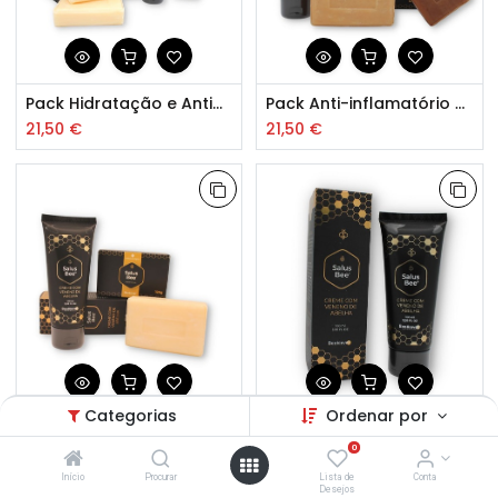
Pack Hidratação e Antioxidante Mel e Geleia Real
Pack Anti-inflamatório e Hidratante
21,50
€
21,50
€
Categorias
Ordenar por
Pack Creme com Veneno Abelha e Sabonete Mel
Creme com Veneno de Abelha 100ml
0
18,50
€
20,00
€
Início
Procurar
Lista de
Conta
Desejos