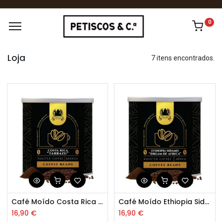
0
Loja
7 itens encontrados.
Café Moído Costa Rica “Tarrazu” 200gr
Café Moído Ethiopia Sidamo "Dream of Africa" 200gr
16,90
€
16,90
€