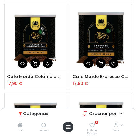
Café Moído Colômbia Orgânico Kachalú 200gr
Café Moído Expresso Orgânico 200gr
17,90
€
17,90
€
Categorias
Ordenar por
0
Início
Procurar
Lista de
Conta
Desejos