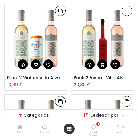
Pack 2 Vinhos Villa Alvor e Amarguinha
Pack 2 Vinhos Villa Alvor e Licor de Figo
13,99
€
20,80
€
Categorias
Ordenar por
0
Início
Procurar
Lista de
Conta
Desejos