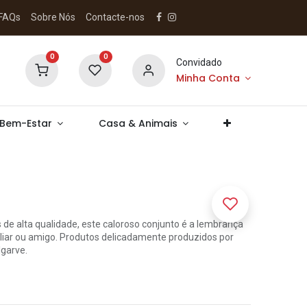
FAQs
Sobre Nós
Contacte-nos
0
0
Convidado
Minha Conta
 Bem-Estar
Casa & Animais
de alta qualidade, este caloroso conjunto é a lembrança
iliar ou amigo. Produtos delicadamente produzidos por
lgarve.