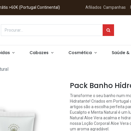
 Grátis >60€ (Portugal Continental)
Afiliados
Campanhas
idas
Cabazes
Cosmética
Saúde &
ural
Pack Banho Hidr
Transforme o seu banho num mo
Hidratante! Criados em Portugal 
artigos são a escolha perfeita p
Eucalipto e Menta Natural é um l
Natural Aloe Vera acalma e hidra
nossa Loção Corporal Aloe Vera
um aroma agradável.