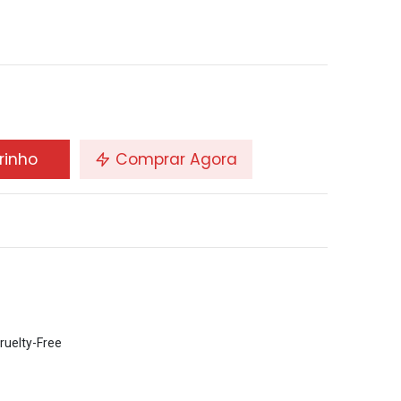
rinho
Comprar Agora
ruelty-Free