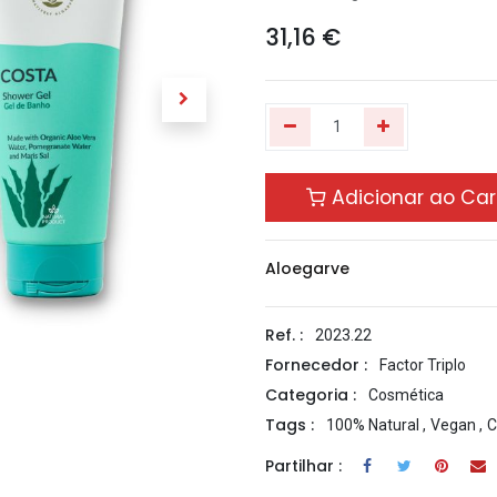
31,16
€
Adicionar ao Car
Aloegarve
Ref. :
2023.22
Fornecedor :
Factor Triplo
Categoria :
Cosmética
Tags :
100% Natural
,
Vegan
,
C
Partilhar :