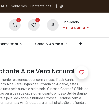
FAQs
Sobre Nós
Contacte-nos
0
0
Convidado
Minha Conta
 Bem-Estar
Casa & Animais
atante Aloe Vera Natural
mento rejuvenescedor com o nosso Pack Banho
com Aloe Vera Orgânica cultivada no Algarve, estes
ara uma pele suave e hidratada. O nosso Champô Sólido de
uxo para os seus cabelos, enquanto o nosso Gel de Banho
ta a pele, deixando-a nutrida e fresca. Termine com a
 com aroma a Amêndoa, para uma hidratação profunda e