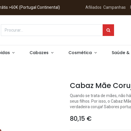
 Grátis >60€ (Portugal Continental)
Afiliados
Campanhas
idas
Cabazes
Cosmética
Saúde &
Cabaz Mãe Coru
Quando se trata de mães, não há
seus filhos. Por isso, o Cabaz M
verdadeira coruja! Sabores port
80,15
€