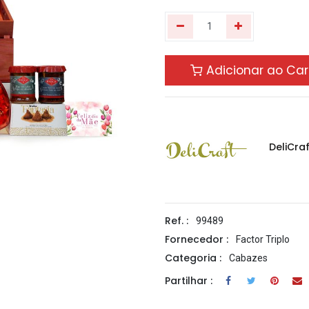
Adicionar ao Car
DeliCraf
Ref. :
99489
Fornecedor :
Factor Triplo
Categoria :
Cabazes
Partilhar :