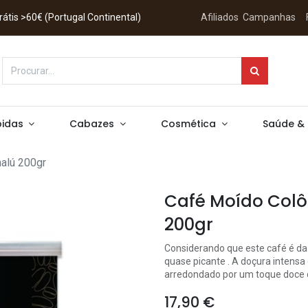
 Grátis >60€ (Portugal Continental)
Afiliados
Campanhas
idas
Cabazes
Cosmética
Saúde &
alú 200gr
Café Moído Col
200gr
Considerando que este café é da 
quase picante . A doçura intens
arredondado por um toque doce d
17,90
€