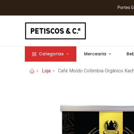
Portes
Categorias
Mercearia
Beb
Loja
Café Moído Colômbia Orgânico Kach