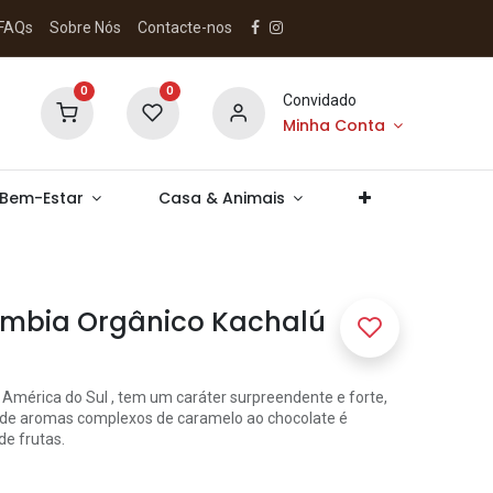
FAQs
Sobre Nós
Contacte-nos
0
0
Convidado
Minha Conta
 Bem-Estar
Casa & Animais
ômbia Orgânico Kachalú
América do Sul , tem um caráter surpreendente e forte,
a de aromas complexos de caramelo ao chocolate é
e frutas.