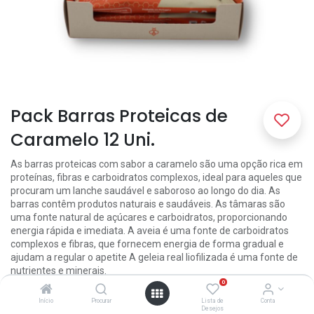
Pack Barras Proteicas de
Caramelo 12 Uni.
As barras proteicas com sabor a caramelo são uma opção rica em
proteínas, fibras e carboidratos complexos, ideal para aqueles que
procuram um lanche saudável e saboroso ao longo do dia. As
barras contêm produtos naturais e saudáveis. As tâmaras são
uma fonte natural de açúcares e carboidratos, proporcionando
energia rápida e imediata. A aveia é uma fonte de carboidratos
complexos e fibras, que fornecem energia de forma gradual e
ajudam a regular o apetite A geleia real liofilizada é uma fonte de
nutrientes e minerais.
0
20,00
€
Início
Procurar
Lista de
Conta
Desejos