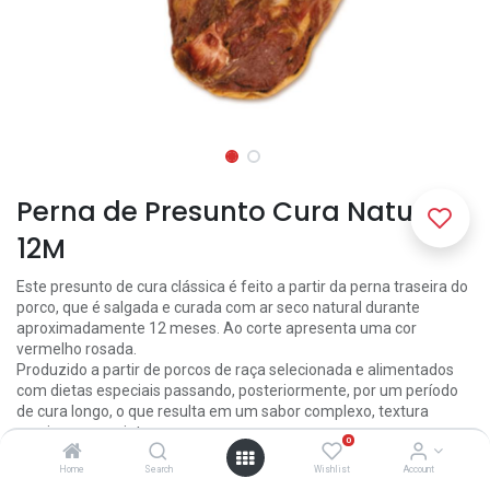
Perna de Presunto Cura Natural
12M
Este presunto de cura clássica é feito a partir da perna traseira do
porco, que é salgada e curada com ar seco natural durante
aproximadamente 12 meses. Ao corte apresenta uma cor
vermelho rosada.
Produzido a partir de porcos de raça selecionada e alimentados
com dietas especiais passando, posteriormente, por um período
de cura longo, o que resulta em um sabor complexo, textura
macia e aroma intenso.
0
103.50
€
Home
Search
Wishlist
Account