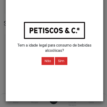
26,76
€
40,45
€
ADICIONAR
ADICIONAR
Sugestão
Tem a idade legal para consumo de bebidas
alcoólicas?
Não
Sim
0
Início
Procurar
Lista de
Conta
Desejos