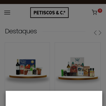
0
Destaques
CABAZES
CABAZES
Cabaz Sabor de Natal
Cabaz de Natal Tradição À Mesa